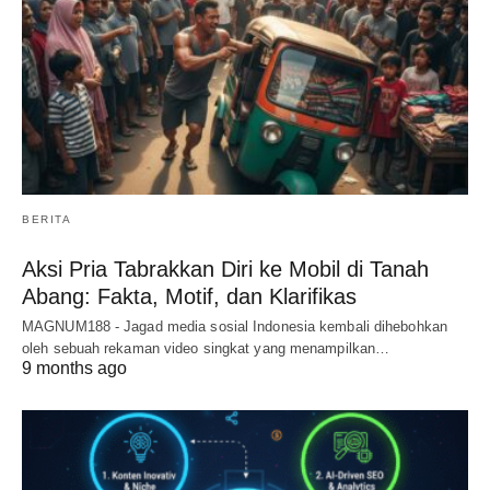
BERITA
Aksi Pria Tabrakkan Diri ke Mobil di Tanah
Abang: Fakta, Motif, dan Klarifikas
MAGNUM188 - Jagad media sosial Indonesia kembali dihebohkan
oleh sebuah rekaman video singkat yang menampilkan…
9 months ago