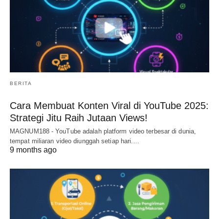
BERITA
Cara Membuat Konten Viral di YouTube 2025:
Strategi Jitu Raih Jutaan Views!
MAGNUM188 - YouTube adalah platform video terbesar di dunia,
tempat miliaran video diunggah setiap hari.…
9 months ago