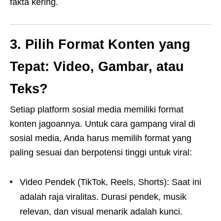
fakta kering.
3. Pilih Format Konten yang
Tepat: Video, Gambar, atau
Teks?
Setiap platform sosial media memiliki format
konten jagoannya. Untuk cara gampang viral di
sosial media, Anda harus memilih format yang
paling sesuai dan berpotensi tinggi untuk viral:
Video Pendek (TikTok, Reels, Shorts): Saat ini
adalah raja viralitas. Durasi pendek, musik
relevan, dan visual menarik adalah kunci.