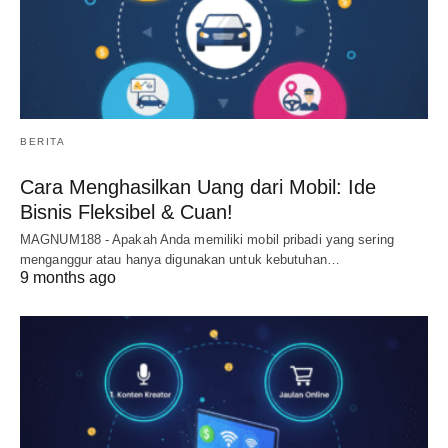
BERITA
Cara Menghasilkan Uang dari Mobil: Ide
Bisnis Fleksibel & Cuan!
MAGNUM188 - Apakah Anda memiliki mobil pribadi yang sering
menganggur atau hanya digunakan untuk kebutuhan…
9 months ago