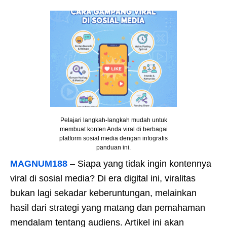
Pelajari langkah-langkah mudah untuk
membuat konten Anda viral di berbagai
platform sosial media dengan infografis
panduan ini.
MAGNUM188
– Siapa yang tidak ingin kontennya
viral di sosial media? Di era digital ini, viralitas
bukan lagi sekadar keberuntungan, melainkan
hasil dari strategi yang matang dan pemahaman
mendalam tentang audiens. Artikel ini akan