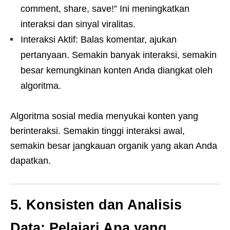
comment, share, save!” Ini meningkatkan
interaksi dan sinyal viralitas.
Interaksi Aktif: Balas komentar, ajukan
pertanyaan. Semakin banyak interaksi, semakin
besar kemungkinan konten Anda diangkat oleh
algoritma.
Algoritma sosial media menyukai konten yang
berinteraksi. Semakin tinggi interaksi awal,
semakin besar jangkauan organik yang akan Anda
dapatkan.
5. Konsisten dan Analisis
Data: Pelajari Apa yang