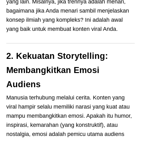
yang lain. Misalnya, jika trennya adalah menari,
bagaimana jika Anda menari sambil menjelaskan
konsep ilmiah yang kompleks? Ini adalah awal
yang baik untuk membuat konten viral Anda.
2. Kekuatan Storytelling:
Membangkitkan Emosi
Audiens
Manusia terhubung melalui cerita. Konten yang
viral hampir selalu memiliki narasi yang kuat atau
mampu membangkitkan emosi. Apakah itu humor,
inspirasi, kemarahan (yang konstruktif), atau
nostalgia, emosi adalah pemicu utama audiens