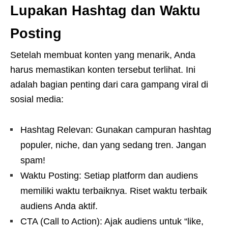
Lupakan Hashtag dan Waktu
Posting
Setelah membuat konten yang menarik, Anda
harus memastikan konten tersebut terlihat. Ini
adalah bagian penting dari cara gampang viral di
sosial media:
Hashtag Relevan: Gunakan campuran hashtag
populer, niche, dan yang sedang tren. Jangan
spam!
Waktu Posting: Setiap platform dan audiens
memiliki waktu terbaiknya. Riset waktu terbaik
audiens Anda aktif.
CTA (Call to Action): Ajak audiens untuk “like,