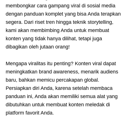
membongkar cara gampang viral di sosial media
dengan panduan komplet yang bisa Anda terapkan
segera. Dari riset tren hingga teknik storytelling,
kami akan membimbing Anda untuk membuat
konten yang tidak hanya dilihat, tetapi juga
dibagikan oleh jutaan orang!
Mengapa viralitas itu penting? Konten viral dapat
meningkatkan brand awareness, menarik audiens
baru, bahkan memicu percakapan global.
Persiapkan diri Anda, karena setelah membaca
panduan ini, Anda akan memiliki semua alat yang
dibutuhkan untuk membuat konten meledak di
platform favorit Anda.