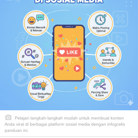
Pelajari langkah-langkah mudah untuk membuat konten
Anda viral di berbagai platform sosial media dengan infografis
panduan ini.