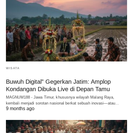
WISATA
Buwuh Digital” Gegerkan Jatim: Amplop
Kondangan Dibuka Live di Depan Tamu
MAGNUM188 - Jawa Timur, khususnya wilayah Malang Raya,
kembali menjadi sorotan nasional berkat sebuah inovasi—atau…
9 months ago