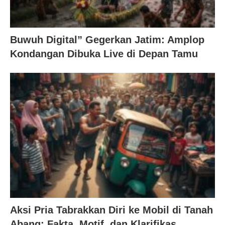
Buwuh Digital” Gegerkan Jatim: Amplop
Kondangan Dibuka Live di Depan Tamu
Aksi Pria Tabrakkan Diri ke Mobil di Tanah
Abang: Fakta, Motif, dan Klarifikas